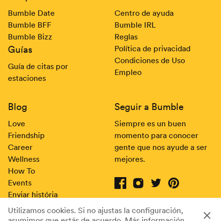
Bumble Date
Centro de ayuda
Bumble BFF
Bumble IRL
Bumble Bizz
Reglas
Guías
Política de privacidad
Condiciones de Uso
Guía de citas por
Empleo
estaciones
Blog
Seguir a Bumble
Love
Siempre es un buen
Friendship
momento para conocer
Career
gente que nos ayude a ser
Wellness
mejores.
How To
Events
Enviar história
Bumble on Facebook
(opens in new window)
Bumble on Instagram
(opens in new window)
Bumble on Twitter
(opens in new wind
Bumble on Pin
(opens in new
Consentimiento de cookies
Utilizamos cookies. Si no ajustas la configuración,
© 2024 Bumble | Todos los derechos reservados
asumimos que estás de acuerdo.
Más información
sobre nues