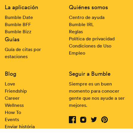
Pie de página
La aplicación
Quiénes somos
Bumble Date
Centro de ayuda
Bumble BFF
Bumble IRL
Bumble Bizz
Reglas
Guías
Política de privacidad
Condiciones de Uso
Guía de citas por
Empleo
estaciones
Blog
Seguir a Bumble
Love
Siempre es un buen
Friendship
momento para conocer
Career
gente que nos ayude a ser
Wellness
mejores.
How To
Events
Enviar história
Bumble on Facebook
(opens in new window)
Bumble on Instagram
(opens in new window)
Bumble on Twitter
(opens in new wind
Bumble on Pin
(opens in new