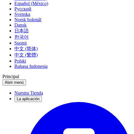
Español (México)
Русский
Svenska
Norsk bokmål
Dansk
日本語
한국어
Suomi
中文 (简体)
中文 (繁體)
Polski
Bahasa Indonesia
Principal
Abrir menú
Nuestra Tienda
La aplicación